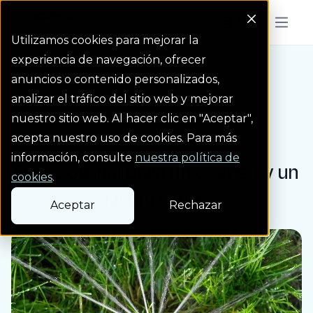
Colorado Springs Logo
Menu But
Utilizamos cookies para mejorar la
experiencia de navegación, ofrecer
anuncios o contenido personalizados,
Blog
Riego otoñal para un...
Homepage Link
analizar el tráfico del sitio web y mejorar
nuestro sitio web. Al hacer clic en "Aceptar",
Entrada de blog
acepta nuestro uso de cookies. Para más
información, consulte
nuestra política de
Riego otoñal para un césped y un
cookies
.
jardín sanos
Aceptar
Rechazar