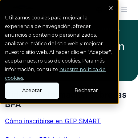
Colorado Springs Logo
Menu But
Utilizamos cookies para mejorar la
experiencia de navegación, ofrecer
Proveedores
Proveedores
Herramientas y forma...
Homepage
anuncios o contenido personalizados,
Herramientas y formación
analizar el tráfico del sitio web y mejorar
nuestro sitio web. Al hacer clic en "Aceptar",
para proveedores
acepta nuestro uso de cookies. Para más
información, consulte
nuestra política de
cookies
.
Aceptar
Rechazar
Vídeos de formación sobre las
BPA
Cómo inscribirse en GEP SMART