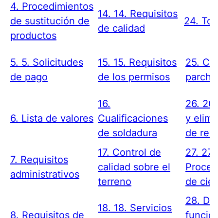
4. Procedimientos
14. 14. Requisitos
de sustitución de
24. Top
de calidad
productos
5. 5. Solicitudes
15. 15. Requisitos
25. Co
de pago
de los permisos
parche
16.
26. 26.
6. Lista de valores
Cualificaciones
y elimi
de soldadura
de res
17. Control de
27. 27.
7. Requisitos
calidad sobre el
Proced
administrativos
terreno
de cier
28. Da
18. 18. Servicios
8. Requisitos de
funcio