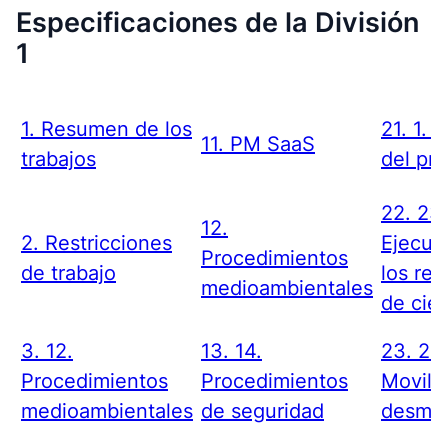
Especificaciones de la División
1
1. Resumen de los
21. 1. 
11. PM SaaS
trabajos
del pr
22. 23.
12.
2. Restricciones
Ejecuc
Procedimientos
de trabajo
los req
medioambientales
de cier
3. 12.
13. 14.
23. 23
Procedimientos
Procedimientos
Movili
medioambientales
de seguridad
desmov