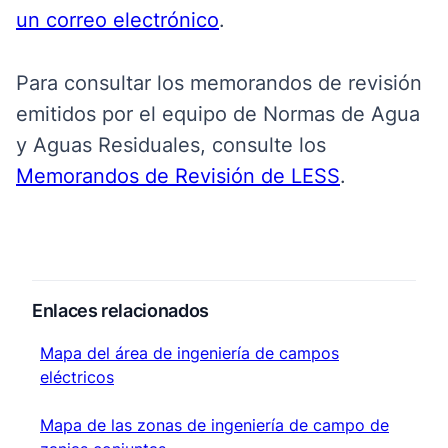
un correo electrónico
.
Para consultar los memorandos de revisión
emitidos por el equipo de Normas de Agua
y Aguas Residuales, consulte los
Memorandos de Revisión de LESS
.
Enlaces relacionados
Mapa del área de ingeniería de campos eléctricos
Mapa del área de ingeniería de campos
eléctricos
Mapa de las zonas de ingeniería de campo de zanjas 
Mapa de las zonas de ingeniería de campo de