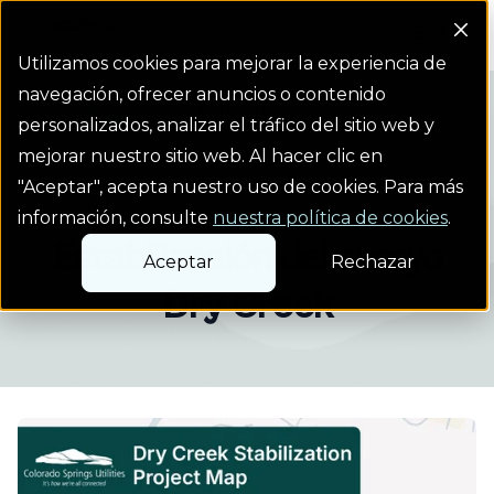
Colorado Springs Logo
Utilizamos cookies para mejorar la experiencia de
navegación, ofrecer anuncios o contenido
Projects
Estabilización del a...
Homepage Link
personalizados, analizar el tráfico del sitio web y
mejorar nuestro sitio web. Al hacer clic en
"Aceptar", acepta nuestro uso de cookies. Para más
Proyecto de aguas residuales
información, consulte
nuestra política de cookies
.
Estabilización del arroyo
Aceptar
Rechazar
Dry Creek