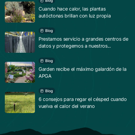
Read more about Cuando hace calor, las plant
Blog
Cuando hace calor, las plantas
autóctonas brillan con luz propia
Read more about Prestamos servicio a grande
Blog
Prestamos servicio a grandes centros de
datos y protegemos a nuestros...
Read more about Garden recibe el máximo ga
Blog
Garden recibe el máximo galardón de la
APGA
Read more about 6 consejos para regar el cés
Blog
6 consejos para regar el césped cuando
vuelva el calor del verano