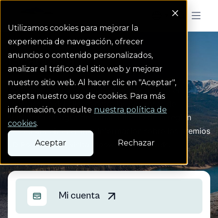
Colorado Springs Logo
Menu But
Utilizamos cookies para mejorar la
experiencia de navegación, ofrecer
anuncios o contenido personalizados,
Gracias a ti
analizar el tráfico del sitio web y mejorar
nuestro sitio web. Al hacer clic en "Aceptar",
JD Power nos ha otorgado el primer puesto en
acepta nuestro uso de cookies. Para más
satisfacción del cliente entre las empresas de
información, consulte
nuestra política de
suministro de agua de tamaño medio de la región
cookies
.
oeste.
Para obtener más información sobre los premios
Aceptar
Rechazar
JD Power 2026, visita jdpower.com/awards.
Learn more
Mi cuenta