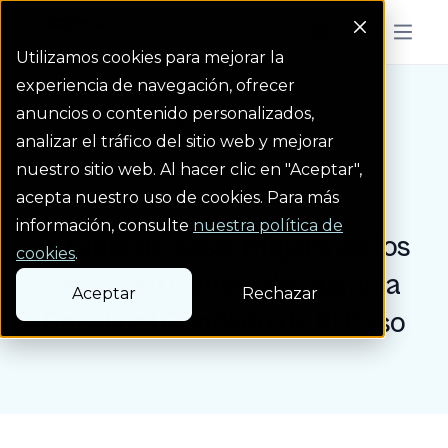
Colorado Springs Logo
Menu But
Utilizamos cookies para mejorar la
experiencia de navegación, ofrecer
anuncios o contenido personalizados,
Blog
Estudio de caso: Mej...
Homepage Link
analizar el tráfico del sitio web y mejorar
nuestro sitio web. Al hacer clic en "Aceptar",
Entrada de blog
acepta nuestro uso de cookies. Para más
información, consulte
nuestra política de
Estudio de caso: Mejora de los
cookies
.
aseos del Centro de Justicia
Aceptar
Rechazar
Penal del Condado de El Paso