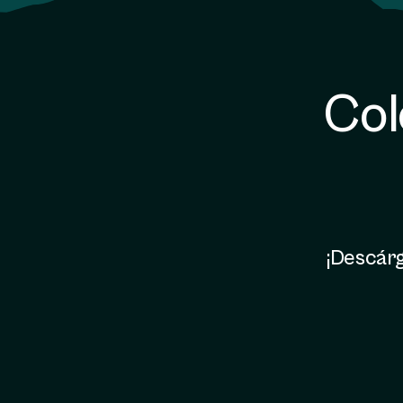
Col
¡Descárg