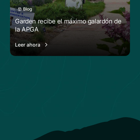
Blog
Garden recibe el máximo galardón de
la APGA
Leer ahora