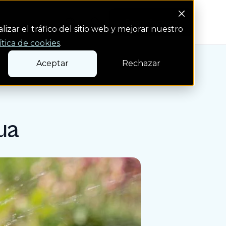
Search Button
s
Pagar factura
Pagar factura
izar el tráfico del sitio web y mejorar nuestro
ítica de cookies
.
Aceptar
Rechazar
ua