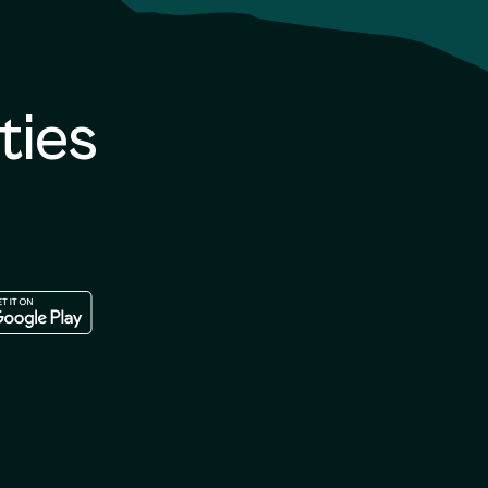
ties
le store
oad in the google play store