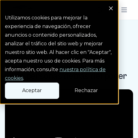
Colorado Springs Logo
Menu But
Utilizamos cookies para mejorar la
experiencia de navegación, ofrecer
anuncios o contenido personalizados,
Blog
Las personas detrás ...
Homepage Link
analizar el tráfico del sitio web y mejorar
nuestro sitio web. Al hacer clic en "Aceptar",
Entrada de blog
acepta nuestro uso de cookies. Para más
información, consulte
nuestra política de
Las personas detrás del poder
cookies
.
Aceptar
Rechazar