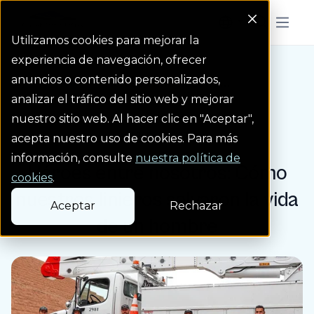
Colorado Springs Logo
Menu But
Utilizamos cookies para mejorar la
experiencia de navegación, ofrecer
anuncios o contenido personalizados,
Blog
Héroes entre nosotro...
Homepage Link
analizar el tráfico del sitio web y mejorar
nuestro sitio web. Al hacer clic en "Aceptar",
Entrada de blog
acepta nuestro uso de cookies. Para más
información, consulte
nuestra política de
Héroes entre nosotros: Cómo
cookies
.
nuestros linieros salvaron la vida
Aceptar
Rechazar
de un hombre