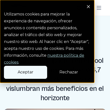
Colorado Springs Logo
Menu But
Utilizamos cookies para mejorar la
experiencia de navegación, ofrecer
anuncios o contenido personalizados,
Blog
Nuestra participació...
Homepage Link
analizar el tráfico del sitio web y mejorar
nuestro sitio web. Al hacer clic en "Aceptar",
Entrada de blog
acepta nuestro uso de cookies. Para más
información, consulte
nuestra política de
Nuestra participación en el pool
cookies
.
regional de energía ahorró 4,7
Aceptar
Rechazar
millones de dólares, y se
vislumbran más beneficios en el
horizonte