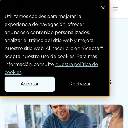
Colorado Springs Logo
Menu But
Utilizamos cookies para mejorar la
experiencia de navegación, ofrecer
anuncios o contenido personalizados,
Blog
Las altas calificaci...
Homepage Link
analizar el tráfico del sitio web y mejorar
nuestro sitio web. Al hacer clic en "Aceptar",
Entrada de blog
acepta nuestro uso de cookies. Para más
información, consulte
nuestra política de
Las altas calificaciones
cookies
.
crediticias benefician a los
Aceptar
Rechazar
clientes