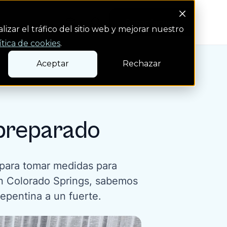
Search Button
s
Pagar factura
Pagar factura
izar el tráfico del sitio web y mejorar nuestro
ítica de cookies
.
Aceptar
Rechazar
 preparado
 para tomar medidas para
 en Colorado Springs, sabemos
epentina a un fuerte.