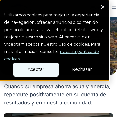
Colorado Springs Logo
Men
Utilizamos cookies para mejorar la experiencia
de navegación, ofrecer anuncios o contenido
Consejos para la efi...
homepage link
personalizados, analizar el tráfico del sitio web y
Consejos para la eficiencia
mejorar nuestro sitio web. Al hacer clic en
"Aceptar", acepta nuestro uso de cookies. Para
empresarial
más información, consulte
nuestra política de
cookies
.
Aceptar
Rechazar
Cuando su empresa ahorra agua y energía,
repercute positivamente en su cuenta de
resultados y en nuestra comunidad.