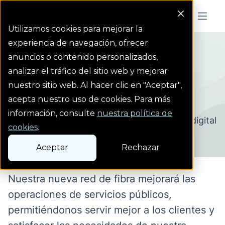
Colorado Springs Logo
Menu But
Utilizamos cookies para mejorar la
experiencia de navegación, ofrecer
Projects
Red de fibra
Homepage Link
anuncios o contenido personalizados,
analizar el tráfico del sitio web y mejorar
Red de fibra
nuestro sitio web. Al hacer clic en "Aceptar",
acepta nuestro uso de cookies. Para más
información, consulte
nuestra política de
Estamos construyendo un servicio público digital
cookies
.
del futuro.
Aceptar
Rechazar
Nuestra nueva red de fibra mejorará las
operaciones de servicios públicos,
permitiéndonos servir mejor a los clientes y