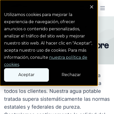
Colorado Springs Logo
Menu But
Utilizamos cookies para mejorar la
experiencia de navegación, ofrecer
Projects
Programa de plomo y ...
Homepage Link
anuncios o contenido personalizados,
analizar el tráfico del sitio web y mejorar
Programa de plomo y cobre
nuestro sitio web. Al hacer clic en "Aceptar",
acepta nuestro uso de cookies. Para más
información, consulte
nuestra política de
cookies
.
Nos comprometemos a suministrar agua
Aceptar
Rechazar
potable segura, de alta calidad y fiable a
todos los clientes. Nuestra agua potable
tratada supera sistemáticamente las normas
estatales y federales de pureza.