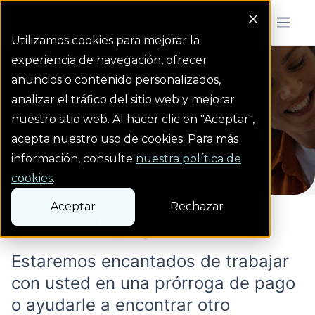
Colorado Springs Logo
Menu But
Utilizamos cookies para mejorar la
experiencia de navegación, ofrecer
Asistencia al client...
Homepage
anuncios o contenido personalizados,
Asistencia al cliente
analizar el tráfico del sitio web y mejorar
nuestro sitio web. Al hacer clic en "Aceptar",
Si tiene dificultades para pagar su factura,
acepta nuestro uso de cookies. Para más
podemos ayudarle.
información, consulte
nuestra política de
cookies
.
Aceptar
Rechazar
Formas de pago
Estaremos encantados de trabajar
con usted en una prórroga de pago
o ayudarle a encontrar otro