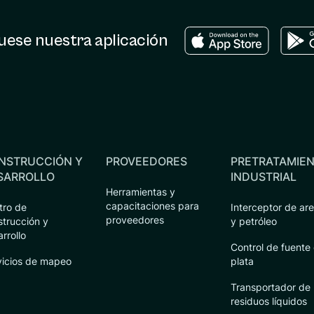
Download in the ap
Down
ese nuestra aplicación
NSTRUCCIÓN Y
PROVEEDORES
PRETRATAMIE
SARROLLO
INDUSTRIAL
Herramientas y
capacitaciones para
tro de
Interceptor de ar
proveedores
strucción y
y petróleo
rrollo
Control de fuente
vicios de mapeo
plata
Transportador de
residuos líquidos