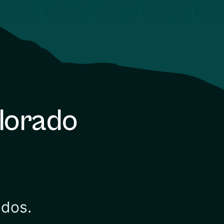
olorado
ados.