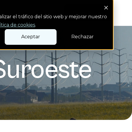
Search Button
s
Pagar factura
Pagar factura
izar el tráfico del sitio web y mejorar nuestro
ítica de cookies
.
Aceptar
Rechazar
Suroeste