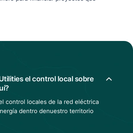
ilities el control local sobre
uí?
el control locales de
la
red eléctrica
energía dentro de
nuestro territorio