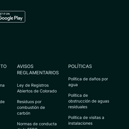
ple store
load in the google play store
NTO
AVISOS
POLÍTICAS
REGLAMENTARIOS
Política de daños por
agua
ena
Ley de Registros
Abiertos de Colorado
Política de
obstrucción de aguas
 de
Residuos por
residuales
combustión de
carbón
Política de visitas a
instalaciones
Normas de conducta