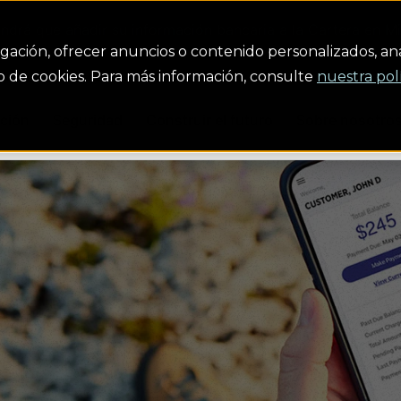
endrá que añadir su información bancaria a la Cartera en M
gación, ofrecer anuncios o contenido personalizados, anal
uso de cookies. Para más información, consulte
nuestra pol
ción
Seguridad
Construir el futuro
Sobre nosotro