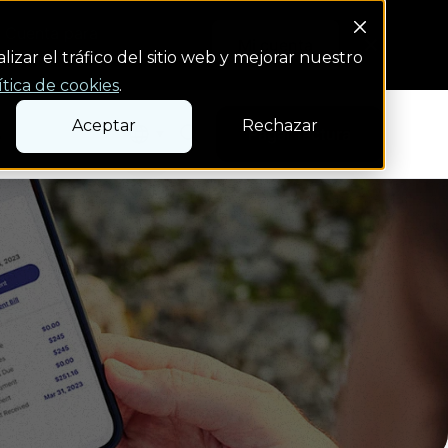
i Cuenta para
Mi cuenta
izar el tráfico del sitio web y mejorar nuestro
ítica de cookies
.
Aceptar
Rechazar
Search Button
s
Pagar factura
Pagar factura