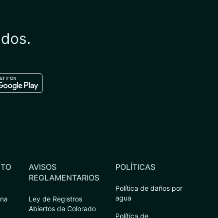
ados.
ple store
load in the google play store
NTO
AVISOS
POLÍTICAS
REGLAMENTARIOS
Política de daños por
agua
ena
Ley de Registros
Abiertos de Colorado
Política de