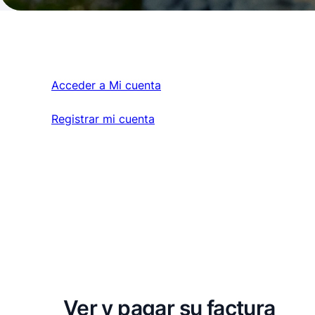
Acceder a Mi cuenta
Acceder a Mi cuenta
Registrar mi cuenta
Registrar mi cuenta
Ver y pagar su factura