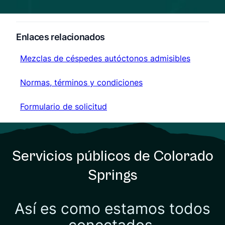
Enlaces relacionados
Mezclas de céspedes autóctonos admisibles
Mezclas de céspedes autóctonos admisibles
Normas, términos y condiciones
Normas, términos y condiciones
Formulario de solicitud
Formulario de solicitud
Servicios públicos de Colorado
Springs
Así es como estamos todos