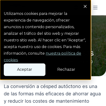
Colorado Springs Logo
Menu But
Utilizamos cookies para mejorar la
experiencia de navegación, ofrecer
Descuentos y programas
Descuentos y programas
Homepage
anuncios o contenido personalizados,
Programa de césped a...
analizar el tráfico del sitio web y mejorar
nuestro sitio web. Al hacer clic en "Aceptar",
Programa de césped
acepta nuestro uso de cookies. Para más
autóctono para empresas
información, consulte
nuestra política de
cookies
.
Descuento de hasta 0,50 $ por pie cuadrado
Aceptar
Rechazar
La conversión a césped autóctono es una
de las formas más eficaces de ahorrar agua
y reducir
los costes de mantenimiento