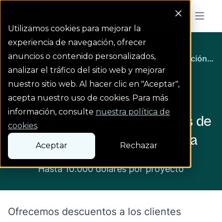
Colorado Springs Logo
Menu But
Utilizamos cookies para mejorar la
experiencia de navegación, ofrecer
anuncios o contenido personalizados,
...
Descuentos y programas
Bonificación para te...
analizar el tráfico del sitio web y mejorar
nuestro sitio web. Al hacer clic en "Aceptar",
Descuentos para empresas
acepta nuestro uso de cookies. Para más
información, consulte
nuestra política de
Bonificación para tecnologías de
cookies
.
gestión y eficiencia del agua
Aceptar
Rechazar
Hasta 10.000 dólares por proyecto
Ofrecemos descuentos a los clientes