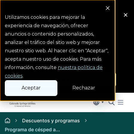
Límite de inscripción
Utilizamos cookies para mejorar la
alcanzado
experiencia de navegación, ofrecer
anuncios o contenido personalizados,
analizar el tráfico del sitio web y mejorar
La inscripción para el programa de 2026 está
cerrada tras alcanzar el límite de plazas. Únase
nuestro sitio web. Al hacer clic en "Aceptar",
a la lista de notificación para recibir un aviso
acepta nuestro uso de cookies. Para más
cuando se abra en la primavera de 2027.
información, consulte
nuestra política de
cookies
.
Notificarme
Aceptar
Rechazar
Colorado Springs Logo
Menu But
Descuentos y programas
Descuentos y programas
Homepage
Programa de césped a...