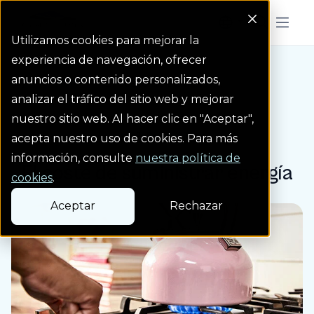
Colorado Springs Logo
Menu But
Utilizamos cookies para mejorar la
experiencia de navegación, ofrecer
anuncios o contenido personalizados,
Blog
El coste de suminist...
Homepage Link
analizar el tráfico del sitio web y mejorar
nuestro sitio web. Al hacer clic en "Aceptar",
Entrada de blog
acepta nuestro uso de cookies. Para más
información, consulte
nuestra política de
El coste de suministrar energía
cookies
.
Aceptar
Rechazar