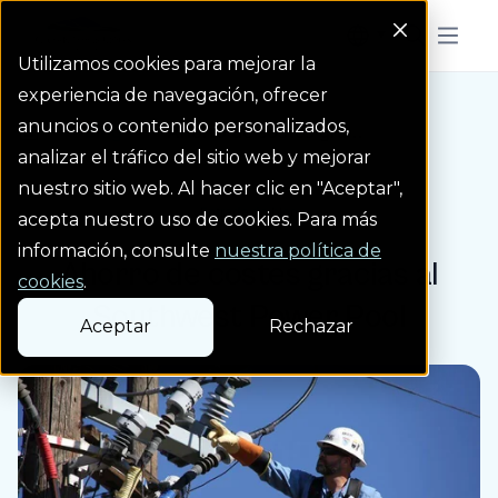
Colorado Springs Logo
Menu But
Utilizamos cookies para mejorar la
experiencia de navegación, ofrecer
anuncios o contenido personalizados,
Blog
Ahorro de costes gra...
Homepage Link
analizar el tráfico del sitio web y mejorar
nuestro sitio web. Al hacer clic en "Aceptar",
Entrada de blog
acepta nuestro uso de cookies. Para más
información, consulte
nuestra política de
Ahorro de costes gracias al
cookies
.
Southwest Power Pool
Aceptar
Rechazar