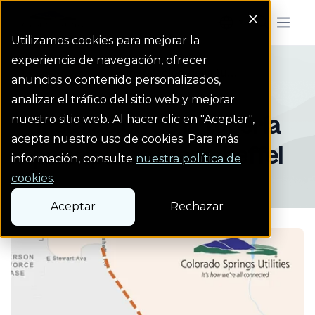
Colorado Springs Logo
Menu But
Utilizamos cookies para mejorar la
experiencia de navegación, ofrecer
Projects
Instalación de la tu...
Homepage Link
anuncios o contenido personalizados,
analizar el tráfico del sitio web y mejorar
Instalación de la tubería
nuestro sitio web. Al hacer clic en "Aceptar",
acepta nuestro uso de cookies. Para más
principal de Marksheffel
información, consulte
nuestra política de
cookies
.
Aceptar
Rechazar