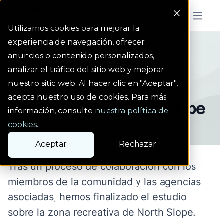
Colorado Springs Logo
Menu But
Utilizamos cookies para mejorar la
experiencia de navegación, ofrecer
Projects
Estudio sobre el imp...
Homepage Link
anuncios o contenido personalizados,
analizar el tráfico del sitio web y mejorar
Estudio sobre la zona
nuestro sitio web. Al hacer clic en "Aceptar",
acepta nuestro uso de cookies. Para más
recreativa de North Slope
información, consulte
nuestra política de
cookies
.
Aceptar
Rechazar
Tras un proceso de colaboración con los
miembros de la comunidad y las agencias
asociadas, hemos finalizado el
estudio
sobre la
zona recreativa de North Slope.