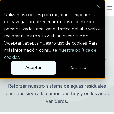
Colorado Springs Logo
Menu
Utilizamos cookies para mejorar la experiencia
de navegación, ofrecer anuncios o contenido
Projects
Ampliación del siste...
Homepage Link
personalizados, analizar el tráfico del sitio web y
mejorar nuestro sitio web. Al hacer clic en
"Aceptar", acepta nuestro uso de cookies. Para
Proyecto de aguas residuales
más información, consulte
nuestra política de
Ampliación del sistema de
cookies
.
Aceptar
Rechazar
aguas residuales
Reforzar nuestro sistema de aguas residuales
para que sirva a la comunidad hoy y en los años
venideros.