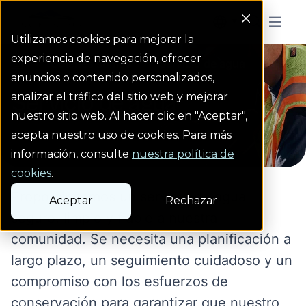
Colorado Springs Logo
Menu But
Utilizamos cookies para mejorar la
experiencia de navegación, ofrecer
Quiénes somos
Servicio de agua
homepage link
anuncios o contenido personalizados,
Servicio de agua
analizar el tráfico del sitio web y mejorar
nuestro sitio web. Al hacer clic en "Aceptar",
acepta nuestro uso de cookies. Para más
información, consulte
nuestra política de
cookies
.
Proporcionamos un servicio de agua
Aceptar
Rechazar
seguro, limpio y fiable a nuestra
comunidad. Se necesita una planificación a
largo plazo, un seguimiento cuidadoso y un
compromiso con los esfuerzos de
conservación para garantizar que nuestro