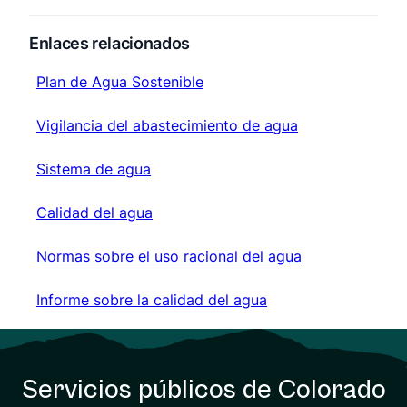
Enlaces relacionados
Plan de Agua Sostenible
Plan de Agua Sostenible
Vigilancia del abastecimiento de agua
Vigilancia del abastecimiento de agua
Sistema de agua
Sistema de agua
Calidad del agua
Calidad del agua
Normas sobre el uso racional del agua
Normas sobre el uso racional del agua
Informe sobre la calidad del agua
Informe sobre la calidad del agua
Servicios públicos de Colorado