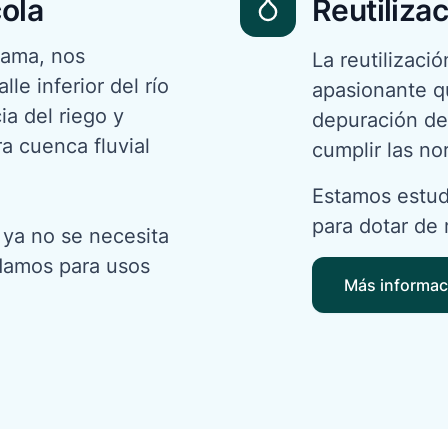
cola
Reutilizac
rama, nos
La reutilizaci
le inferior del río
apasionante q
ia del riego y
depuración de 
ra cuenca fluvial
cumplir las no
Estamos estud
para dotar de 
 ya no se necesita
ndamos para usos
Más informac