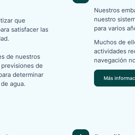
Nuestros emba
nuestro siste
tizar que
para varios añ
ra satisfacer las
ad.
Muchos de ello
actividades re
es de nuestros
navegación no
 previsiones de
 para determinar
Más informac
 de agua.