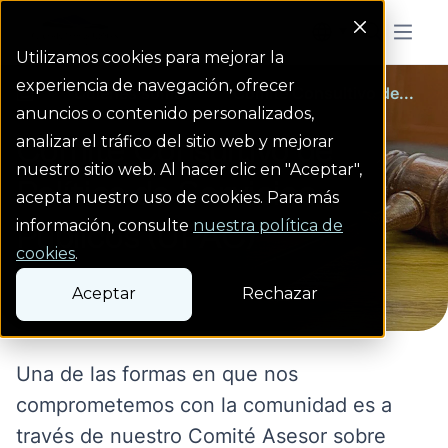
Colorado Springs Logo
Menu But
Utilizamos cookies para mejorar la
experiencia de navegación, ofrecer
Quiénes somos
Comité Consultivo de...
homepage link
anuncios o contenido personalizados,
Comité Consultivo de
analizar el tráfico del sitio web y mejorar
nuestro sitio web. Al hacer clic en "Aceptar",
Política de Servicios
acepta nuestro uso de cookies. Para más
información, consulte
nuestra política de
Públicos (UPAC)
cookies
.
Aceptar
Rechazar
Una de las formas en que nos
comprometemos con la comunidad es a
través de nuestro Comité Asesor sobre