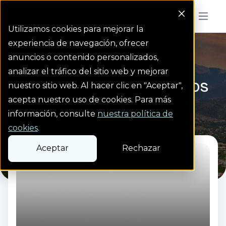
Colorado Springs Logo
Menu But
Utilizamos cookies para mejorar la
experiencia de navegación, ofrecer
Blog
Homepage link
anuncios o contenido personalizados,
analizar el tráfico del sitio web y mejorar
Blog de servicios públicos
nuestro sitio web. Al hacer clic en "Aceptar",
acepta nuestro uso de cookies. Para más
de Colorado Springs
información, consulte
nuestra política de
cookies
.
Aceptar
Rechazar
Read more from