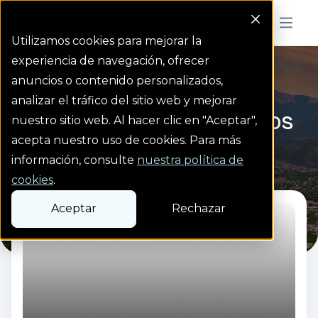
Colorado Springs Logo
Menu But
Utilizamos cookies para mejorar la
experiencia de navegación, ofrecer
Blog
Homepage link
anuncios o contenido personalizados,
analizar el tráfico del sitio web y mejorar
Blog de servicios públicos
nuestro sitio web. Al hacer clic en "Aceptar",
acepta nuestro uso de cookies. Para más
de Colorado Springs
información, consulte
nuestra política de
cookies
.
Aceptar
Rechazar
Read more from